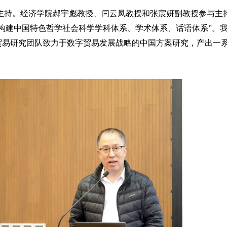
主持。经济学院郝宇彪教授、闫云凤教授和张宸妍副教授参与主
构建中国特色哲学社会科学学科体系、学术体系、话语体系”。
贸易研究团队致力于数字贸易发展战略的中国方案研究，产出一
。