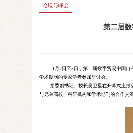
论坛与峰会
第二届数
11月2日至3日，第二届数字贸易中国
学术期刊的专家学者参加研讨会。
党委副书记、校长吴卫星在开幕式上致
与兄弟高校、科研机构和学术期刊的合作交