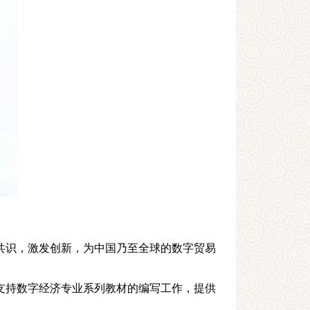
共识，激发创新，为中国乃至全球的数字贸易
支持数字经济专业系列教材的编写工作，提供