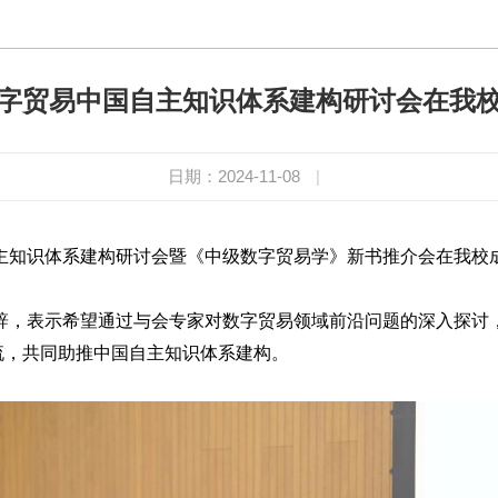
字贸易中国自主知识体系建构研讨会在我
日期：2024-11-08
|
自主知识体系建构研讨会暨《中级数字贸易学》新书推介会在我
辞，表示希望通过与会专家对数字贸易领域前沿问题的深入探讨
流，共同助推中国自主知识体系建构。