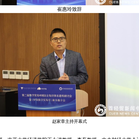
崔惠玲致辞
赵家章主持开幕式