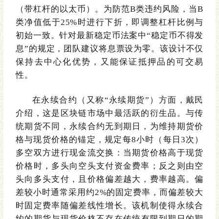
（带杠杆的以太币）。为防范B类违约风险，当B
类净值低于25%时进行下
折，即调整杠杆比例与
初始一致。针对
最新稳定币法案中
“
稳定币不得发
息
”
的规定，团队
建议
将息票设为零
。该
设计
不仅
保持去中心化优势，又
能保证抵
押品的可交易
性。
在永续合约（又称
“
永续期货
”
）方面，戴民
介绍，这是区块链市场中最活跃的衍生品。与传
统期货不同，永续合约无到期日，为维持期货价
格与现货价格的锚定，规定每8小时（每日3次）
多空双方进行现金流交换：当期货价格高于现货
价格时，多头向空头支付资金费率；反之则由空
头向多头支付，且价格偏差越大，费率越高。偏
差较小时通常采用约2%的固定费率
，而偏差较大
时固定费率随偏差线性增长。该机制使得永
续合
约的期货与现货价格不存在传统
有限到
期日
的
期