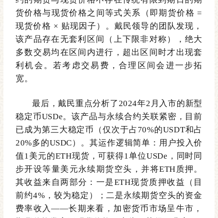
货
价格与现货价格之间
等式关系（即期货价格
=
现货价格
×
贴现因子）。
戴民领导的团队
发现，
该产品存在无套利区间（上下限非对称），绝大
多数交易均在区间内进行，超出区间时才出现套
利机会
。
若考虑交易费，合理区间会进一步
拓
宽
。
最后，戴民重点分析了
2024年2月入市的新型
稳定币USDe
。该产品
与永续合约关联紧密，目前
已成为第三大稳定币（仅次于占
70%的USDT和占
20%多的USDC）。其运作逻辑简单：用户投入价
值1美元的ETH现货，可获得1单位USDe，同时同
步开设等量美元永续期货空头，并将ETH质押。
其收益来自两部分：一是ETH现货质押收益（目
前约4%，较为稳定）；二是永续期货空头的资金
费率收入
——
长期来看，加密货币市场呈牛市，