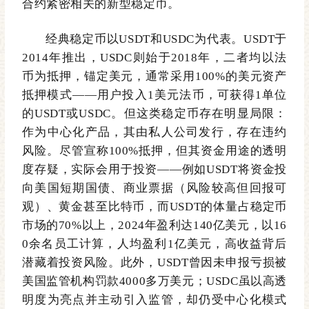
合约紧密相关的新型稳定币。
经典稳定币以
USDT和USDC为代表。USDT于
2014年推出，USDC则始于2018年，二者均以法
币为抵押，锚定美元，通常采用100%的美元资产
抵押模式
——
用户投入1美元法币，可获得1单位
的USDT或USDC。但这类稳定币存在明显局限：
作为中心化产品，其由私人公司发行，存在违约
风险。尽管宣称100%抵押，但其资金用途的透明
度存疑，实际会用于投资
——
例如USDT将资金投
向美国短期国债、商业票据（风险较高但回报可
观）、黄金甚至比特币，而USDT的体量占稳定币
市场的70%以上，2024年盈利达140亿美元，以16
0余名员工计算，人均盈利1亿美元，高收益背后
潜藏着投资风险。此外，USDT曾因未申报亏损被
美国监管机构罚款4000多万美元；USDC虽以高透
明度为亮点并主动引入监管，却仍受中心化模式