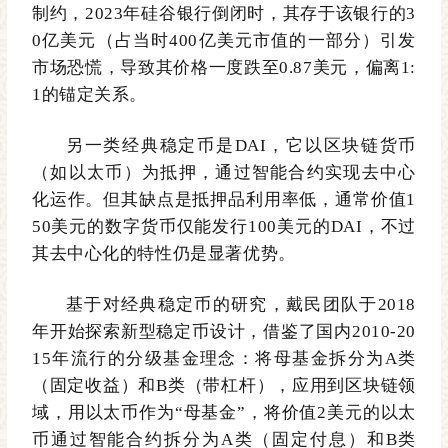
制约，2023年硅谷银行倒闭时，其存于该银行的3
0亿美元（占当时400亿美元市值的一部分）引发
市场恐慌，导致其价格一度跌至0.87美元，偏离1:
1的锚定关系。
另一类经典稳定币是
DAI，它以区块链货币
（如以太币）为抵押，通过智能合约实现去中心
化运作。但其缺点是抵押品利用率低，通常价值1
50美元的数字货币仅能发行100美元的DAI，不过
其去中心化的特性仍是显著优势。
基于对经典稳定币的研究，戴民团队于
2018
年开始探索新型稳定币设计，借鉴了国内2010-20
15年流行的分级基金理念：将母基金拆分为A类
（固定收益）和B类（带杠杆），
应用到
区块链领
域，
用
以太币作为
“
母基金
”
，将价值2美元的以太
币
通过智能合约
拆分为
A类（固定付息）和B类