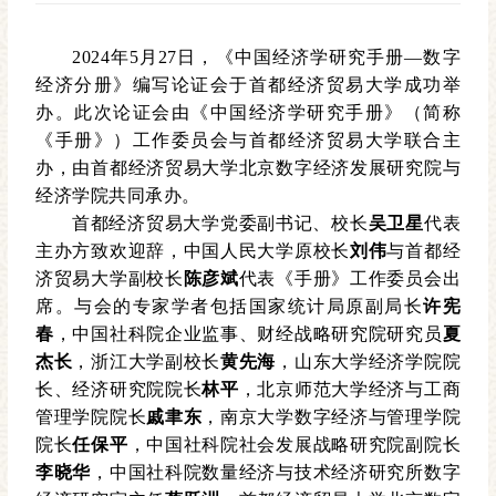
2024年5月27日，《中国经济学研究手册—数字
经济分册》编写论证会于首都经济贸易大学成功举
办。此次论证会由《中国经济学研究手册》（简称
《手册》）工作委员会与首都经济贸易大学联合主
办，由首都经济贸易大学北京数字经济发展研究院与
经济学院共同承办。
首都经济贸易大学党委副书记、校长
吴卫星
代表
主办方致欢迎辞，中国人民大学原校长
刘伟
与首都经
济贸易大学副校长
陈彦斌
代表《手册》工作委员会出
席。与会的专家学者包括国家统计局原副局长
许宪
春
，中国社科院企业监事、财经战略研究院研究员
夏
杰长
，浙江大学副校长
黄先海
，山东大学经济学院院
长、经济研究院院长
林平
，北京师范大学经济与工商
管理学院院长
戚聿东
，南京大学数字经济与管理学院
院长
任保平
，中国社科院社会发展战略研究院副院长
李晓华
，中国社科院数量经济与技术经济研究所数字