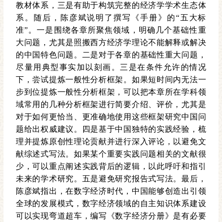
教材体系，三是有助于构筑完整的经济学学术生态体
系。随后，陈彦斌说明了撰写《手册》的“五大标
准”。一是围绕各章所聚焦领域，明确几个基础性重
大问题，尤其是照搬西方经济学理论不能解释或解决
的中国特色问题。二是对于各章的基础性重大问题，
尽量用典型事实加以刻画。三是在条件允许的情况
下，尝试提炼一般性分析框架。如果短时间内无法一
步到位提炼一般性分析框架，可以把本章所在学科领
域常用的几种分析框架进行简要介绍、评价，尤其是
对于如何更恰当、更准确地使用这些框架研究中国问
题给出权威建议。四是基于中国独特的实践经验，梳
理并提炼原创性理论贡献并进行深入评论，以避免文
献综述式写法。如果某个重要实践问题相关的文献很
少，可以重点阐述实践背后的逻辑，以此呼吁和指引
未来的学术研究。五是避免研究报告式写法。最后，
陈彦斌指出，在数字经济时代，中国能够创造出引领
全球的发展模式，数字经济领域的自主知识体系建设
可以实现弯道超车，编写《数字经济分册》是有必要